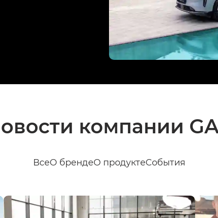
овости компании G
Все
О бренде
О продукте
События