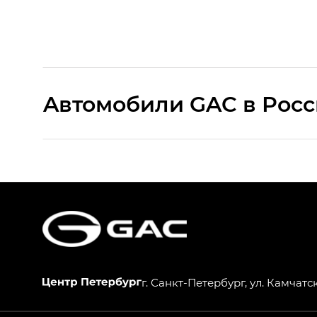
Aвтомобили GAC в Рос
S9 — Эс 9 (S9) в комплектации Эс Икс 
S7 — Эс 7 (S7) в комплектациях Эс Икс П
HYPTEC HT — Хайптек Эйч Ти (HYPTEC H
AION V — Айон Ви в комплектациях Экс 
г. Санкт-Петербург, ул. Камчатск
GS8 — Джи Эс 8 (GS8) в комплектациях 
GL