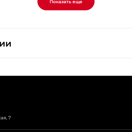
Показать еще
сии
ПРЕМИУМ — SX PREMIUM
РЕМИУМ — SX PREMIUM, Эс Тэ — ST
T) в комплектации Экс ПРЕМИУМ — EX PREMIUM
— EX, Экс ПРЕМИУМ — EX Premium
ая, 7
Джи Эс 8 ТРЭВЕЛЛЕР — GS8 TRAVELLER, Джи Икс ПРЕ