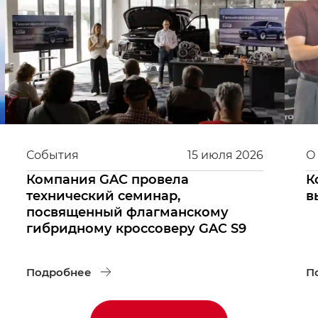
События
15
июля
2026
О
Компания GAC провела
К
технический семинар,
в
посвященный флагманскому
гибридному кроссоверу GAC S9
Подробнее
П