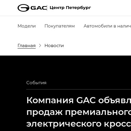
Модели
Покупателям
Автомобили в нали
Главная
Новости
События
Компания GAC объявля
продаж премиальног
электрического крос