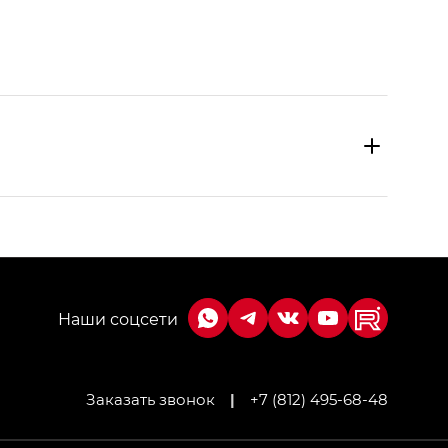
Заказать звонок
|
+7 (812) 495-68-48
МИУМ — GX PREMIUM, Джи Эти — GT, Джи Эль —