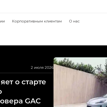
чии
Корпоративным клиентам
О нас
2 июля 2026
ет о старте
о
совера GAC