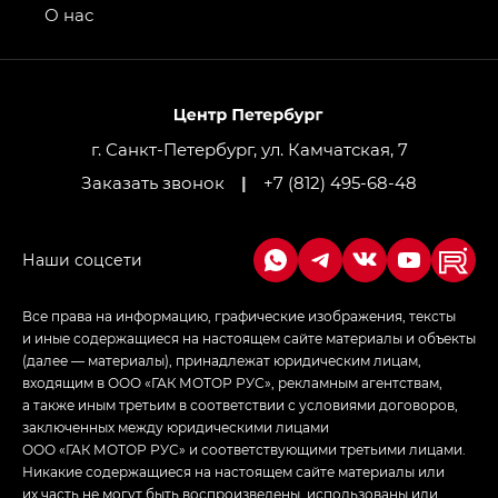
привод — GB AWD, Джи Эль Полный привод —
О нас
GL AWD
M8 — Эм 8 (M8) в комплектациях Джи Эль — GL,
Джи Ти — GT, Джи Икс — GX,
Джи Икс ПРЕМИУМ — GX PREMIUM, ЛАУНЖ —
LOUNGE
г. Санкт-Петербург, ул. Камчатская, 7
Заказать звонок
|
+7 (812) 495-68-48
Empow — Эмпау (Empow) в комплектации
Джи Эс — GS, Джи Эль с элементы экстерьера
в спортивном стиле — GL
(S-Style)
Все права на информацию, графические изображения, тексты
и иные содержащиеся на настоящем сайте материалы и объекты
(далее — материалы), принадлежат юридическим лицам,
входящим в ООО «ГАК МОТОР РУС», рекламным агентствам,
а также иным третьим в соответствии с условиями договоров,
заключенных между юридическими лицами
ООО «ГАК МОТОР РУС» и соответствующими третьими лицами.
Никакие содержащиеся на настоящем сайте материалы или
их часть не могут быть воспроизведены, использованы или