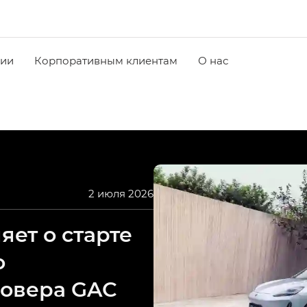
чии
Корпоративным клиентам
О нас
2 июля 2026
ет о старте
о
совера GAC