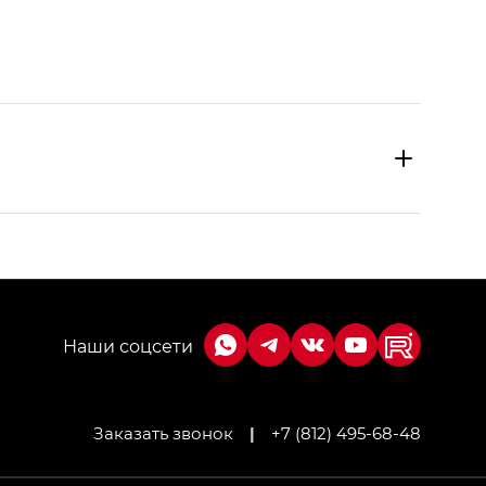
Заказать звонок
|
+7 (812) 495-68-48
МИУМ — GX PREMIUM, Джи Эти — GT, Джи Эль —