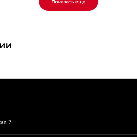
Показать еще
сии
ПРЕМИУМ — SX PREMIUM
РЕМИУМ — SX PREMIUM, Эс Тэ — ST
T) в комплектации Экс ПРЕМИУМ — EX PREMIUM
— EX, Экс ПРЕМИУМ — EX Premium
ая, 7
Джи Эс 8 ТРЭВЕЛЛЕР — GS8 TRAVELLER, Джи Икс ПРЕ