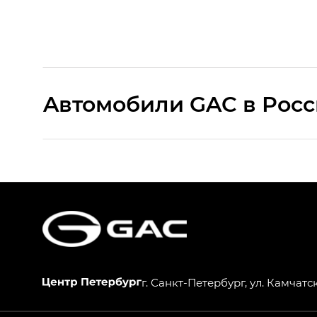
Aвтомобили GAC в Рос
S9 — Эс 9 (S9) в комплектации Эс Икс 
S7 — Эс 7 (S7) в комплектациях Эс Икс П
HYPTEC HT — Хайптек Эйч Ти (HYPTEC H
AION V — Айон Ви в комплектациях Экс 
г. Санкт-Петербург, ул. Камчатск
GS8 — Джи Эс 8 (GS8) в комплектациях 
GL