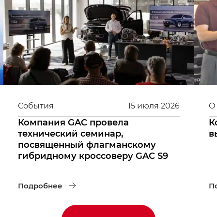
События
15
июля
2026
О
Компания GAC провела
К
технический семинар,
в
посвященный флагманскому
гибридному кроссоверу GAC S9
Подробнее
П