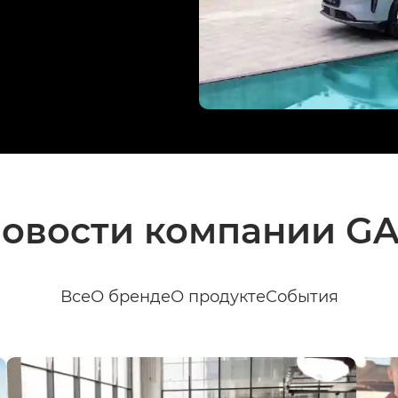
овости компании G
Все
О бренде
О продукте
События