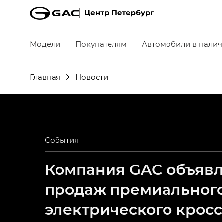
Модели
Покупателям
Автомобили в нали
Главная
Новости
События
Компания GAC объявля
продаж премиальног
электрического крос