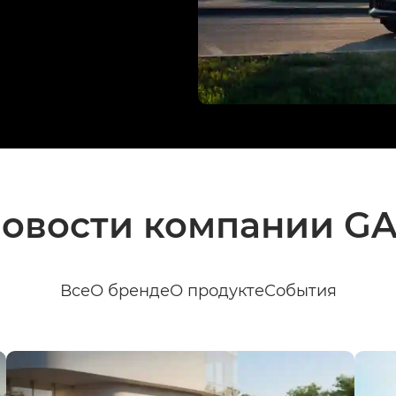
овости компании G
Все
О бренде
О продукте
События