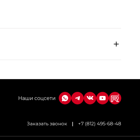
Заказать звонок
|
+7 (812) 495-68-48
МИУМ — GX PREMIUM, Джи Эти — GT, Джи Эль —