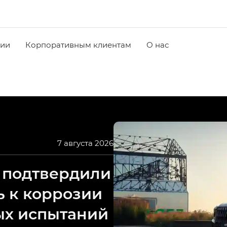
чии
Корпоративным клиентам
О нас
7 августа 2026
 подтвердили
ь к коррозии
ых испытаний