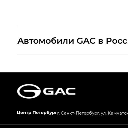
Aвтомобили GAC в Рос
S9 — Эс 9 (S9) в комплектации Эс Икс 
S7 — Эс 7 (S7) в комплектациях Эс Икс П
HYPTEC HT — Хайптек Эйч Ти (HYPTEC H
AION V — Айон Ви в комплектациях Экс 
г. Санкт-Петербург, ул. Камчатск
GS8 — Джи Эс 8 (GS8) в комплектациях 
GL