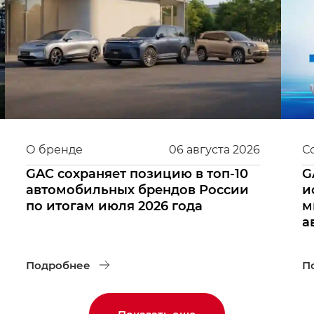
О бренде
06
августа
2026
С
GAC сохраняет позицию в топ-10
G
автомобильных брендов России
и
по итогам июля 2026 года
м
а
Подробнее
П