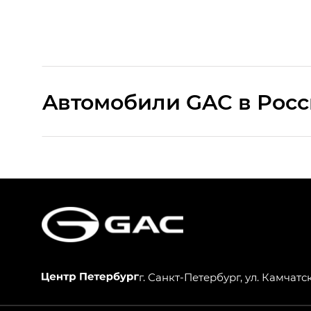
Aвтомобили GAC в Рос
S9 — Эс 9 (S9) в комплектации Эс Икс 
S7 — Эс 7 (S7) в комплектациях Эс Икс П
HYPTEC HT — Хайптек Эйч Ти (HYPTEC H
AION V — Айон Ви в комплектациях Экс 
г. Санкт-Петербург, ул. Камчатск
GS8 — Джи Эс 8 (GS8) в комплектациях 
GL