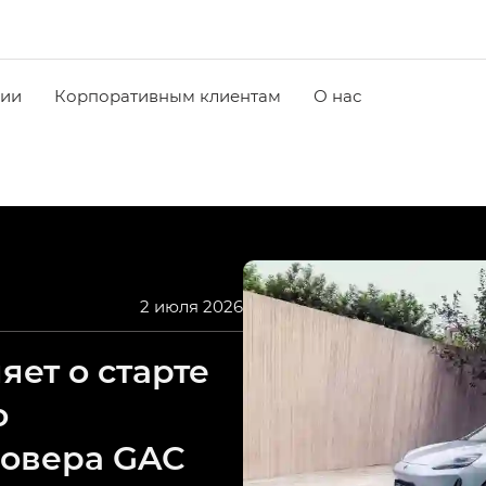
чии
Корпоративным клиентам
О нас
2 июля 2026
ет о старте
о
совера GAC