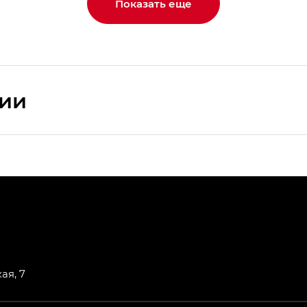
Показать еще
сии
ПРЕМИУМ — SX PREMIUM
РЕМИУМ — SX PREMIUM, Эс Тэ — ST
T) в комплектации Экс ПРЕМИУМ — EX PREMIUM
— EX, Экс ПРЕМИУМ — EX Premium
ая, 7
Джи Эс 8 ТРЭВЕЛЛЕР — GS8 TRAVELLER, Джи Икс ПРЕ