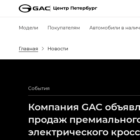
Модели
Покупателям
Автомобили в нали
Главная
Новости
События
Компания GAC объявля
продаж премиальног
электрического крос