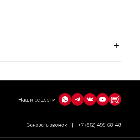
Заказать звонок
|
+7 (812) 495-68-48
МИУМ — GX PREMIUM, Джи Эти — GT, Джи Эль —