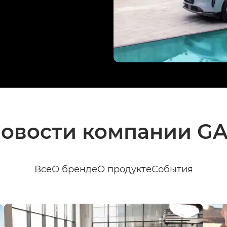
овости компании G
Все
О бренде
О продукте
События