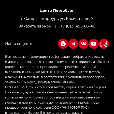
M8 — Эм 8 (M8) в комплектациях Джи Эль — GL,
Джи Ти — GT, Джи Икс — GX,
Джи Икс ПРЕМИУМ — GX PREMIUM, ЛАУНЖ —
LOUNGE
г. Санкт-Петербург, ул. Камчатская, 7
Заказать звонок
|
+7 (812) 495-68-48
Empow — Эмпау (Empow) в комплектации
Джи Эс — GS, Джи Эль с элементы экстерьера
в спортивном стиле — GL
(S-Style)
Все права на информацию, графические изображения, тексты
и иные содержащиеся на настоящем сайте материалы и объекты
(далее — материалы), принадлежат юридическим лицам,
входящим в ООО «ГАК МОТОР РУС», рекламным агентствам,
а также иным третьим в соответствии с условиями договоров,
заключенных между юридическими лицами
ООО «ГАК МОТОР РУС» и соответствующими третьими лицами.
Никакие содержащиеся на настоящем сайте материалы или
их часть не могут быть воспроизведены, использованы или
переданы третьим лицам в целях извлечения прибыли без
предварительного согласия ООО «ГАК МОТОР РУС»
в письменной форме. Вы можете просматривать