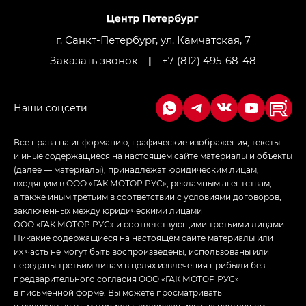
Джи Ти — GT, Джи Икс — GX,
Джи Икс ПРЕМИУМ — GX PREMIUM, ЛАУНЖ —
LOUNGE
г. Санкт-Петербург, ул. Камчатская, 7
Заказать звонок
|
+7 (812) 495-68-48
Empow — Эмпау (Empow) в комплектации
Джи Эс — GS, Джи Эль с элементы экстерьера
в спортивном стиле — GL
(S-Style)
Все права на информацию, графические изображения, тексты
и иные содержащиеся на настоящем сайте материалы и объекты
(далее — материалы), принадлежат юридическим лицам,
входящим в ООО «ГАК МОТОР РУС», рекламным агентствам,
а также иным третьим в соответствии с условиями договоров,
заключенных между юридическими лицами
ООО «ГАК МОТОР РУС» и соответствующими третьими лицами.
Никакие содержащиеся на настоящем сайте материалы или
их часть не могут быть воспроизведены, использованы или
переданы третьим лицам в целях извлечения прибыли без
предварительного согласия ООО «ГАК МОТОР РУС»
в письменной форме. Вы можете просматривать
и распечатывать материалы, содержащиеся на настоящем