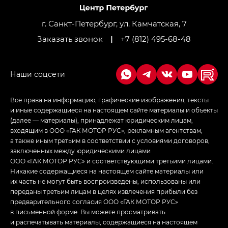
Джи Ти — GT, Джи Икс — GX,
Джи Икс ПРЕМИУМ — GX PREMIUM, ЛАУНЖ —
LOUNGE
г. Санкт-Петербург, ул. Камчатская, 7
Заказать звонок
|
+7 (812) 495-68-48
Empow — Эмпау (Empow) в комплектации
Джи Эс — GS, Джи Эль с элементы экстерьера
в спортивном стиле — GL
(S-Style)
Все права на информацию, графические изображения, тексты
и иные содержащиеся на настоящем сайте материалы и объекты
(далее — материалы), принадлежат юридическим лицам,
входящим в ООО «ГАК МОТОР РУС», рекламным агентствам,
а также иным третьим в соответствии с условиями договоров,
заключенных между юридическими лицами
ООО «ГАК МОТОР РУС» и соответствующими третьими лицами.
Никакие содержащиеся на настоящем сайте материалы или
их часть не могут быть воспроизведены, использованы или
переданы третьим лицам в целях извлечения прибыли без
предварительного согласия ООО «ГАК МОТОР РУС»
в письменной форме. Вы можете просматривать
и распечатывать материалы, содержащиеся на настоящем