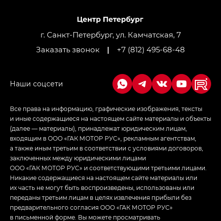
M8 — Эм 8 (M8) в комплектациях Джи Эль — GL,
Джи Ти — GT, Джи Икс — GX,
Джи Икс ПРЕМИУМ — GX PREMIUM, ЛАУНЖ —
LOUNGE
г. Санкт-Петербург, ул. Камчатская, 7
Заказать звонок
|
+7 (812) 495-68-48
Empow — Эмпау (Empow) в комплектации
Джи Эс — GS, Джи Эль с элементы экстерьера
в спортивном стиле — GL
(S-Style)
Все права на информацию, графические изображения, тексты
и иные содержащиеся на настоящем сайте материалы и объекты
(далее — материалы), принадлежат юридическим лицам,
входящим в ООО «ГАК МОТОР РУС», рекламным агентствам,
а также иным третьим в соответствии с условиями договоров,
заключенных между юридическими лицами
ООО «ГАК МОТОР РУС» и соответствующими третьими лицами.
Никакие содержащиеся на настоящем сайте материалы или
их часть не могут быть воспроизведены, использованы или
переданы третьим лицам в целях извлечения прибыли без
предварительного согласия ООО «ГАК МОТОР РУС»
в письменной форме. Вы можете просматривать