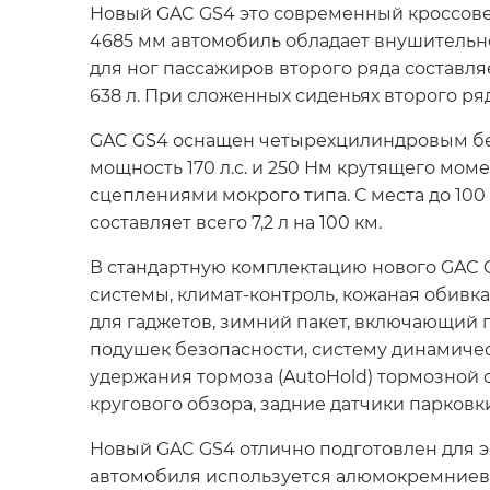
Новый GAC GS4 это современный кроссове
4685 мм автомобиль обладает внушительно
для ног пассажиров второго ряда составля
638 л. При сложенных сиденьях второго ряд
GAC GS4 оснащен четырехцилиндровым бен
мощность 170 л.с. и 250 Нм крутящего мо
сцеплениями мокрого типа. С места до 100
составляет всего 7,2 л на 100 км.
В стандартную комплектацию нового GAC 
системы, климат-контроль, кожаная обивка
для гаджетов, зимний пакет, включающий п
подушек безопасности, систему динамичес
удержания тормоза (AutoHold) тормозной с
кругового обзора, задние датчики парковк
Новый GAC GS4 отлично подготовлен для э
автомобиля используется алюмокремниевое