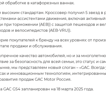
й обработке в катафорезных ваннах.
 высоким стандартам. Кроссовер получил 5 звезд в 
емами-ассистентами движения, включая активный 
и при торможении (AEB)) с защитой пешеходов и ве
дов и велосипедистов (AEB-VRU)).
рие покупателей к бренду на всех уровнях: от прои
этапе продажи и обслуживания.
езупречное качество автомобилей, но и за многолет
твие за безопасность для всей семьи, это статус и 
рынке, мы представляем новый слоган – «GAC. Всегд
ах и инновационным технологиям, интегрированных
развития продаж GAC Motor Россия.
 GAC GS4 запланирован на 18 марта 2025 года.