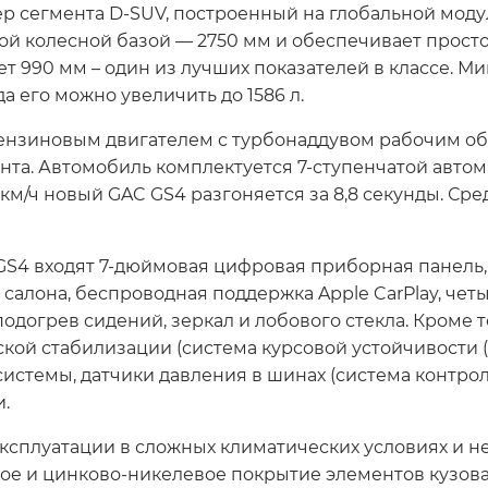
р сегмента D-SUV, построенный на глобальной мод
й колесной базой — 2750 мм и обеспечивает прост
ет 990 мм – один из лучших показателей в классе. 
а его можно увеличить до 1586 л.
зиновым двигателем с турбонаддувом рабочим объе
мента. Автомобиль комплектуется 7-ступенчатой авт
 км/ч новый GAC GS4 разгоняется за 8,8 секунды. Ср
GS4 входят 7-дюймовая цифровая приборная панель
 салона, беспроводная поддержка Apple CarPlay, че
одогрев сидений, зеркал и лобового стекла. Кроме 
кой стабилизации (система курсовой устойчивости (
истемы, датчики давления в шинах (система контрол
и.
ксплуатации в сложных климатических условиях и н
 и цинково-никелевое покрытие элементов кузова и