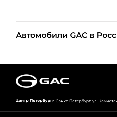
Aвтомобили GAC в Рос
S9 — Эс 9 (S9) в комплектации Эс Икс 
S7 — Эс 7 (S7) в комплектациях Эс Икс П
HYPTEC HT — Хайптек Эйч Ти (HYPTEC H
AION V — Айон Ви в комплектациях Экс 
г. Санкт-Петербург, ул. Камчатск
GS8 — Джи Эс 8 (GS8) в комплектациях 
GL