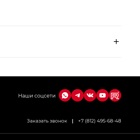
Заказать звонок
|
+7 (812) 495-68-48
МИУМ — GX PREMIUM, Джи Эти — GT, Джи Эль —