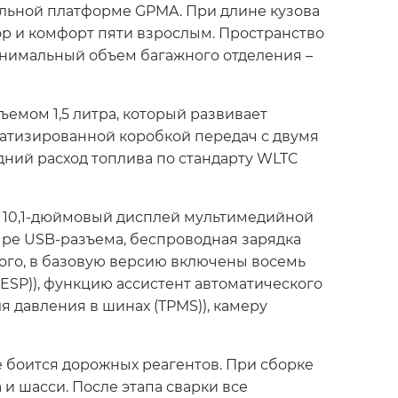
ульной платформе GPMA. При длине кузова
ор и комфорт пяти взрослым. Пространство
Минимальный объем багажного отделения –
мом 1,5 литра, который развивает
оматизированной коробкой передач с двумя
едний расход топлива по стандарту WLTC
, 10,1-дюймовый дисплей мультимедийной
тыре USB-разъема, беспроводная зарядка
того, в базовую версию включены восемь
ESP)), функцию ассистент автоматического
я давления в шинах (TPMS)), камеру
е боится дорожных реагентов. При сборке
 шасси. После этапа сварки все