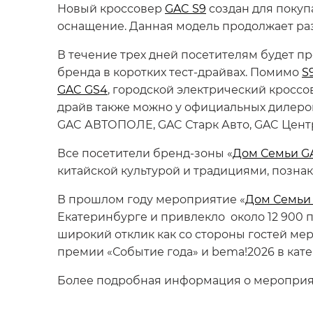
Новый кроссовер
GAC S9
создан для покуп
оснащение. Данная модель продолжает ра
В течение трех дней посетителям будет 
бренда в коротких тест-драйвах. Помимо
S
GAC GS4
, городской электрический кросс
драйв также можно у официальных дилеро
GAC АВТОПОЛЕ, GAC Старк Авто, GAC Центр
Все посетители бренд-зоны «
Дом Семьи G
китайской культурой и традициями, позна
В прошлом году мероприятие «
Дом Семьи
Екатеринбурге и привлекло около 12 900 п
широкий отклик как со стороны гостей меро
премии «Событие года» и bema!2026 в кате
Более подробная информация о мероприят