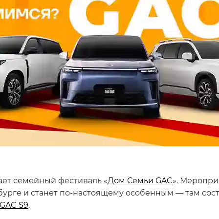
ает семейный фестиваль «
Дом Семьи GAC
». Меропри
урге и станет по-настоящему особенным — там сос
GAC S9
.