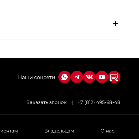
Заказать звонок
|
+7 (812) 495-68-48
МИУМ — GX PREMIUM, Джи Эти — GT, Джи Эль —
 привод — GB AWD, Джи Эль Полный привод —
лиентам
Владельцам
О нас