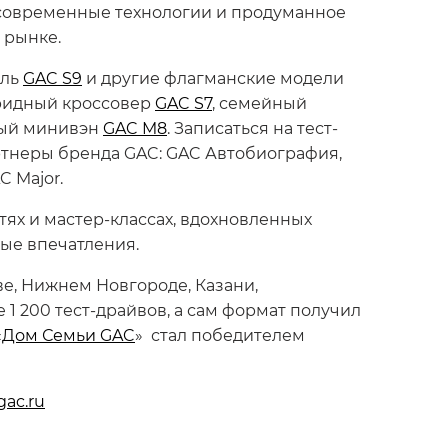
 современные технологии и продуманное
 рынке.
иль
GAC S9
и другие флагманские модели
бридный кроссовер
GAC S7
, семейный
ый минивэн
GAC M8
. Записаться на тест-
ртнеры бренда GAC: GAC Автобиография,
 Major.
тях и мастер-классах, вдохновленных
вые впечатления.
ве, Нижнем Новгороде, Казани,
1 200 тест-драйвов, а сам формат получил
«
Дом Семьи GAC
» стал победителем
gac.ru