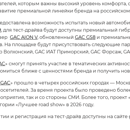
ателей, которым важны высокий уровень комфорта,
звитие премиальной линейки бренда на российском
предоставлена возможность испытать новый автомоб
9
, для тест-драйва будут доступны премиальный ги
овер
GAC AION V
, обновленный
GAC GS8
и премиальн
в. На площадке будут присутствовать следующие па
 Волхонский, GAC ИАТ Приморский, GAC Форсаж, GAC
AC
» смогут принять участие в тематических активнос
комиться ближе с ценностями бренда и получить но
 GAC
» прошло в четырех российских городах — Моск
осетителей. За время проекта было проведено более 
приятия, так и со стороны СМИ. Более того, проект 
гории «Лучшее road show» в 2026 году.
ии и регистрация на тест-драйв доступны на сайте