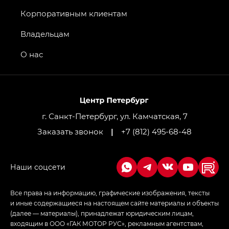
Джи Икс ПРЕМИУМ — GX PREMIUM, Джи Эти —
GT, Джи Эль — GL
Корпоративным клиентам
GS4 — Джи Эс 4 (GS4) в комплектациях Джи Би
Владельцам
Передний привод — GB 2WD, Джи Би Полный
привод — GB AWD, Джи Эль Полный привод —
О нас
GL AWD
M8 — Эм 8 (M8) в комплектациях Джи Эль — GL,
Джи Ти — GT, Джи Икс — GX,
Джи Икс ПРЕМИУМ — GX PREMIUM, ЛАУНЖ —
LOUNGE
г. Санкт-Петербург, ул. Камчатская, 7
Заказать звонок
|
+7 (812) 495-68-48
Empow — Эмпау (Empow) в комплектации
Джи Эс — GS, Джи Эль с элементы экстерьера
в спортивном стиле — GL
(S-Style)
Все права на информацию, графические изображения, тексты
и иные содержащиеся на настоящем сайте материалы и объекты
(далее — материалы), принадлежат юридическим лицам,
входящим в ООО «ГАК МОТОР РУС», рекламным агентствам,