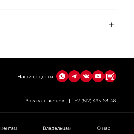
Заказать звонок
|
+7 (812) 495-68-48
МИУМ — GX PREMIUM, Джи Эти — GT, Джи Эль —
 привод — GB AWD, Джи Эль Полный привод —
лиентам
Владельцам
О нас