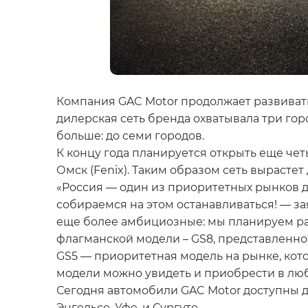
Компания GAC Motor продолжает развивать
дилерская сеть бренда охватывала три го
больше: до семи городов.
К концу года планируется открыть еще чет
Омск (Fenix). Таким образом сеть вырастет д
«Россия — один из приоритетных рынков дл
собираемся на этом останавливаться! — з
еще более амбициозные: мы планируем рас
флагманской модели – GS8, представленн
GS5 — приоритетная модель на рынке, кото
модели можно увидеть и приобрести в лю
Сегодня автомобили GAC Motor доступны д
Энгельсе, Уфе, и Сургуте.