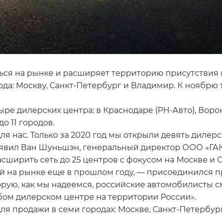
ся на рынке и расширяет территорию присутствия н
рода: Москву, Санкт-Петербург и Владимир. К ноябр
ыре дилерских центра: в Краснодаре (РН-Авто), Ворон
о 11 городов.
я нас. Только за 2020 год мы открыли девять дилерс
аявил Ван Шуньшэн, генеральный директор ООО «ГАК 
ширить сеть до 25 центров с фокусом на Москве и С
ой на рынке еще в прошлом году, — присоединился
рую, как мы надеемся, российские автомобилисты см
бом дилерском центре на территории России».
ля продажи в семи городах: Москве, Санкт-Петербур