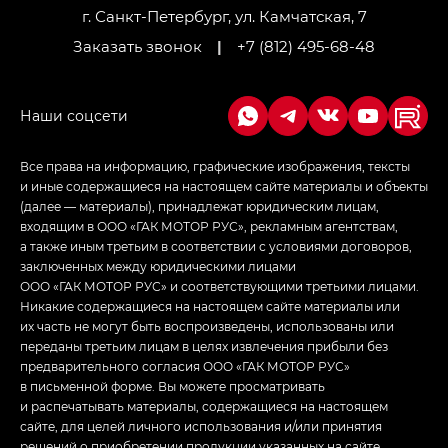
LOUNGE
г. Санкт-Петербург, ул. Камчатская, 7
Заказать звонок
|
+7 (812) 495-68-48
Empow — Эмпау (Empow) в комплектации
Джи Эс — GS, Джи Эль с элементы экстерьера
в спортивном стиле — GL
(S-Style)
Все права на информацию, графические изображения, тексты
и иные содержащиеся на настоящем сайте материалы и объекты
(далее — материалы), принадлежат юридическим лицам,
входящим в ООО «ГАК МОТОР РУС», рекламным агентствам,
а также иным третьим в соответствии с условиями договоров,
заключенных между юридическими лицами
ООО «ГАК МОТОР РУС» и соответствующими третьими лицами.
Никакие содержащиеся на настоящем сайте материалы или
их часть не могут быть воспроизведены, использованы или
переданы третьим лицам в целях извлечения прибыли без
предварительного согласия ООО «ГАК МОТОР РУС»
в письменной форме. Вы можете просматривать
и распечатывать материалы, содержащиеся на настоящем
сайте, для целей личного использования и/или принятия
решений о приобретении продукции указанных на сайте.