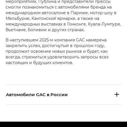
мероприятиях. Публика и представители прессы
смогли познакомиться с автомобилями бренда на
международном автосалоне в Париже, мотор-шоу в
Мельбурне, Кантонской ярмарке, а также на
международных выставках в Гонконге, Куала-Лумпуре,
Вьетнаме, Боливии и других странах.
В наступившем 2025-м компания GAC намерена
закрепить успех, достигнутый в прошлом году,
продолжит освоение новых рынков и будет, как
всегда, стремиться удовлетворить запросы всех
настоящих и будущих клиентов.
Aвтомобили GAC в России
S9 — Эс 9 (S9) в комплектации
Эс Икс ПРЕМИУМ — SX PREMIUM