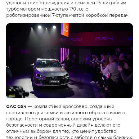
удовольствие от вождения и оснащен 1,5-литровым
турбомотором мощностью 170 л.с. с
роботизированной 7-ступенчатой коробкой передач.
GAC GS4
— компактный кроссовер, созданный
специально для семьи и активного образа жизни в
городе. Просторный салон, высокий уровень
безопасности и современный дизайн делают его
отличным выбором для тех, кто ценит удобство,
технологии и безопасность с заботой о самых близких