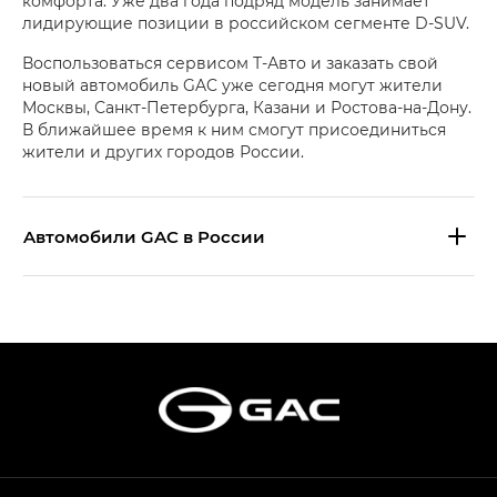
комфорта. Уже два года подряд модель занимает
лидирующие позиции в российском сегменте D-SUV.
Воспользоваться сервисом Т-Авто и заказать свой
новый автомобиль GAC уже сегодня могут жители
Москвы, Санкт-Петербурга, Казани и Ростова-на-Дону.
В ближайшее время к ним смогут присоединиться
жители и других городов России.
Aвтомобили GAC в России
S9 — Эс 9 (S9) в комплектации
Эс Икс ПРЕМИУМ — SX PREMIUM
S7 — Эс 7 (S7) в комплектациях
Эс Икс ПРЕМИУМ — SX PREMIUM, Эс Тэ — ST
HYPTEC HT — Хайптек Эйч Ти (HYPTEC HT)
в комплектации Экс ПРЕМИУМ — EX PREMIUM