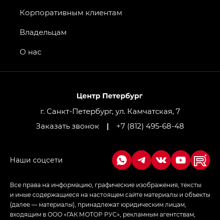
Джи Икс ПРЕМИУМ — GX PREMIUM, Джи Эти —
GT, Джи Эль — GL
Корпоративным клиентам
GS4 — Джи Эс 4 (GS4) в комплектациях Джи Би
Владельцам
Передний привод — GB 2WD, Джи Би Полный
привод — GB AWD, Джи Эль Полный привод —
О нас
GL AWD
M8 — Эм 8 (M8) в комплектациях Джи Эль — GL,
Джи Ти — GT, Джи Икс — GX,
Джи Икс ПРЕМИУМ — GX PREMIUM, ЛАУНЖ —
LOUNGE
г. Санкт-Петербург, ул. Камчатская, 7
Заказать звонок
|
+7 (812) 495-68-48
Empow — Эмпау (Empow) в комплектации
Джи Эс — GS, Джи Эль с элементы экстерьера
в спортивном стиле — GL
(S-Style)
Все права на информацию, графические изображения, тексты
и иные содержащиеся на настоящем сайте материалы и объекты
(далее — материалы), принадлежат юридическим лицам,
входящим в ООО «ГАК МОТОР РУС», рекламным агентствам,