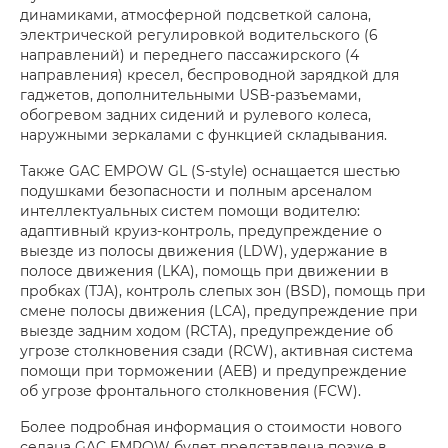
динамиками, атмосферной подсветкой салона,
электрической регулировкой водительского (6
направлений) и переднего пассажирского (4
направления) кресел, беспроводной зарядкой для
гаджетов, дополнительными USB-разъемами,
обогревом задних сидений и рулевого колеса,
наружными зеркалами с функцией складывания.
Также GAC EMPOW GL (S-style) оснащается шестью
подушками безопасности и полным арсеналом
интеллектуальных систем помощи водителю:
адаптивный круиз-контроль, предупреждение о
выезде из полосы движения (LDW), удержание в
полосе движения (LKA), помощь при движении в
пробках (TJA), контроль слепых зон (BSD), помощь при
смене полосы движения (LCA), предупреждение при
выезде задним ходом (RCTA), предупреждение об
угрозе столкновения сзади (RCW), активная система
помощи при торможении (AEB) и предупреждение
об угрозе фронтального столкновения (FCW).
Более подробная информация о стоимости нового
седана GAC EMPOW будет представлена позже в