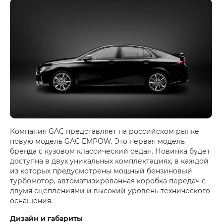
Компания GAC представляет на российском рынке
новую модель GAC EMPOW. Это первая модель
бренда с кузовом классический седан. Новинка будет
доступна в двух уникальных комплектациях, в каждой
из которых предусмотрены мощный бензиновый
турбомотор, автоматизированная коробка передач с
двумя сцеплениями и высокий уровень технического
оснащения.
Дизайн и габариты