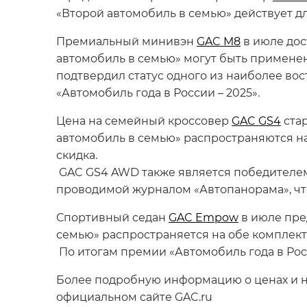
«Второй автомобиль в семью» действует д
Премиальный минивэн
GAC M8
в июле дос
автомобиль в семью» могут быть применены
подтвердил статус одного из наиболее в
«Автомобиль года в России – 2025».
Цена на семейный кроссовер
GAC GS4
стар
автомобиль в семью» распространяются на
скидка.
GAC GS4 AWD также является победителем
проводимой журналом «Автопанорама», что
Спортивный седан
GAC Empow
в июле пред
семью» распространяется на обе комплекта
По итогам премии «Автомобиль года в Росс
Более подробную информацию о ценах и н
официальном сайте GAC.ru