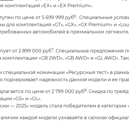
ля комплектаций «EX» и «EX Premium».
6
тупен по цене от 5 699 999 руб
. Специальные услов
 для комплектаций «GT», «GX», «GX Premium» и «Lou
остребованных автомобилей в премиальном сегменте
7
тует от 2 899 000 руб
. Специальные предложения п
 комплектации «GB 2WD», «GB AWD» и «GL AWD». Так
 специальной номинации «Ресурсный тест» в рамка
 подчеркивает надежность данной модели и ее прак
8
лагается по цене от 2 799 000 руб
. Скидка по трей
ции «GS» и «GL».
ии — 2025» модель стала победителем в категории «
аличии каждой модели узнавайте в салонах официал