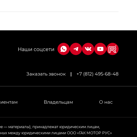
Заказать звонок
|
+7 (812) 495-68-48
МИУМ — GX PREMIUM, Джи Эти — GT, Джи Эль —
 привод — GB AWD, Джи Эль Полный привод —
лиентам
Владельцам
О нас
ИУМ — GX PREMIUM, ЛАУНЖ — LOUNGE
ее — материалы), принадлежат юридическим лицам,
ченных между юридическими лицами ООО «ГАК МОТОР РУС»
ртивном стиле — GL
(S-Style)