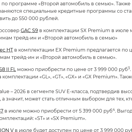
 по программе «Второй автомобиль в семью». Также
раняются специальные кредитные программы со став
ить до 550 000 рублей.
оссовер
GAC S9
в комплектации SX Premium в июле 
аммам трейд-ин и «Второй автомобиль в семью»
ec HT
в комплектации EX Premium предлагается по це
мам трейд-ин и «Второй автомобиль в семью».
3
8 II FL
можно приобрести по цене от 3 999 000 руб
комплектации «GL», «GT», «GX» и «GX Premium». Так
alue – 2026 в сегменте SUV E-класса, подтвердив вы
а значит, может стать отличным выбором для тех, кт
4
S7
в июле можно приобрести от 5 399 000 руб
. Выго
омплектаций: «ST» и «SX Premium».
ION V
в июле будет доступен по цене от 3 999 000 ру