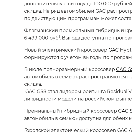
дополнительную выгоду до 100 000 рублей
скидка. На ряд автомобилей GAC распрост
по действующим программам может состав
Флагманский премиальный гибридный кр
1
6 499 000 руб
. Выгода доступна по прогр
Новый электрический кроссовер
GAC Hypt
формируются с учетом выгоды по програм
В июле полноразмерный кроссовер
GAC GS
автомобиль в семью» распространяются на 
скидка.
GAC GS8 стал лидером рейтинга Residual V
ликвидности модели на российском рынке, 
Премиальный гибридный кроссовер
GAC 
автомобиль в семью» доступна для обеих к
Городской электрический кроссовер
GAC A