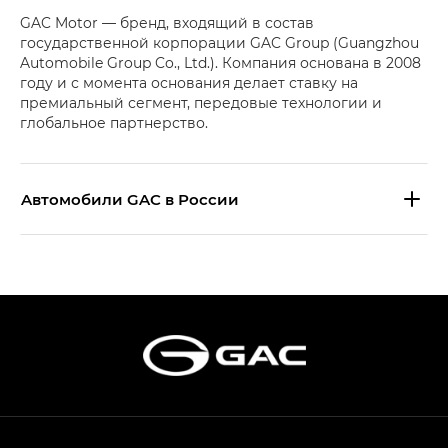
GAC Motor — бренд, входящий в состав
государственной корпорации GAC Group (Guangzhou
Automobile Group Co., Ltd.). Компания основана в 2008
году и с момента основания делает ставку на
премиальный сегмент, передовые технологии и
глобальное партнерство.
Aвтомобили GAC в России
S9 — Эс 9 (S9) в комплектации
Эс Икс ПРЕМИУМ — SX PREMIUM
S7 — Эс 7 (S7) в комплектациях
Эс Икс ПРЕМИУМ — SX PREMIUM, Эс Тэ — ST
HYPTEC HT — Хайптек Эйч Ти (HYPTEC HT)
в комплектации Экс ПРЕМИУМ — EX PREMIUM