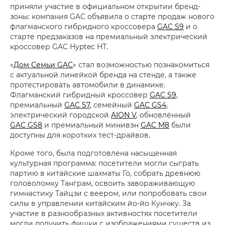
приняли участие в официальном открытии бренд-
зоны: компания GAC объявила о старте продаж нового
флагманского гибридного кроссовера
GAC S9
и о
старте предзаказов на премиальный электрический
кроссовер GAC Hyptec HT.
«
Дом Семьи GAC
» стал возможностью познакомиться
с актуальной линейкой бренда на стенде, а также
протестировать автомобили в динамике.
Флагманский гибридный кроссовер
GAC S9
,
премиальный
GAC S7
, семейный
GAC GS4
,
электрический городской
AION V
, обновлённый
GAC GS8
и премиальный минивэн
GAC M8
были
доступны для коротких тест-драйвов.
Кроме того, была подготовлена насыщенная
культурная программа: посетители могли сыграть
партию в китайские шахматы Го, собрать древнюю
головоломку Танграм, освоить завораживающую
гимнастику Тайцзи с веером, или попробовать свои
силы в управлении китайским йо-йо Кунчжу. За
участие в разнообразных активностях посетители
могли получить фишки с изображениями существ из