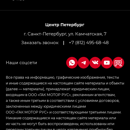
GL AWD
M8 — Эм 8 (M8) в комплектациях Джи Эль — GL,
Джи Ти — GT, Джи Икс — GX,
Джи Икс ПРЕМИУМ — GX PREMIUM, ЛАУНЖ —
LOUNGE
г. Санкт-Петербург, ул. Камчатская, 7
Заказать звонок
|
+7 (812) 495-68-48
Empow — Эмпау (Empow) в комплектации
Джи Эс — GS, Джи Эль с элементы экстерьера
в спортивном стиле — GL
(S-Style)
Все права на информацию, графические изображения, тексты
и иные содержащиеся на настоящем сайте материалы и объекты
(далее — материалы), принадлежат юридическим лицам,
входящим в ООО «ГАК МОТОР РУС», рекламным агентствам,
а также иным третьим в соответствии с условиями договоров,
заключенных между юридическими лицами
ООО «ГАК МОТОР РУС» и соответствующими третьими лицами.
Никакие содержащиеся на настоящем сайте материалы или
их часть не могут быть воспроизведены, использованы или
переданы третьим лицам в целях извлечения прибыли без