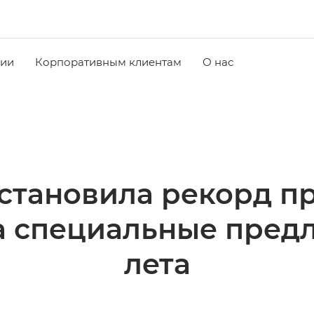
чии
Корпоративным клиентам
О нас
становила рекорд пр
а специальные пред
лета