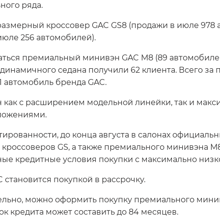
ного ряда.
азмерный кроссовер GAC GS8 (продажи в июле 978 а
юле 256 автомобилей).
ться премиальный минивэн GAC M8 (89 автомобилей
динамичного седана получили 62 клиента. Всего за 
1 автомобиль бренда GAC.
ан как с расширением модельной линейки, так и ма
ложениями.
рованности, до конца августа в салонах официаль
кроссоверов GS, а также премиального минивэна M8
ные кредитные условия покупки с максимально низк
C становится покупкой в рассрочку.
тельно, можно оформить покупку премиального минив
ок кредита может составить до 84 месяцев.