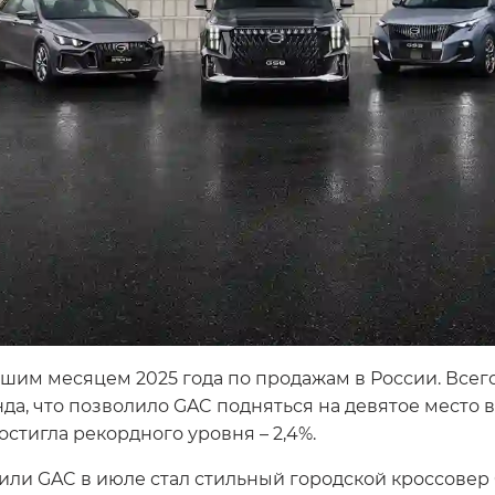
им месяцем 2025 года по продажам в России. Всего
да, что позволило GAC подняться на девятое место 
остигла рекордного уровня – 2,4%.
ли GAC в июле стал стильный городской кроссовер G