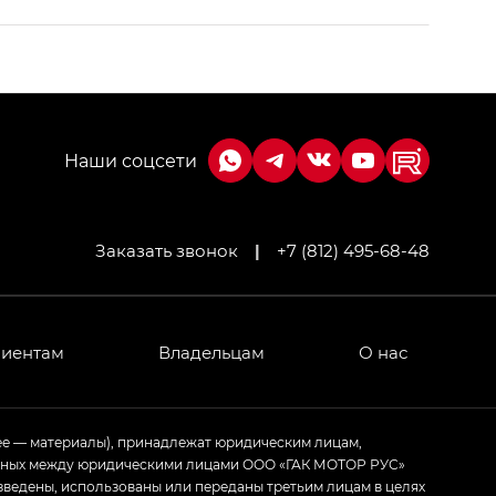
Заказать звонок
|
+7 (812) 495-68-48
МИУМ — GX PREMIUM, Джи Эти — GT, Джи Эль —
 привод — GB AWD, Джи Эль Полный привод —
лиентам
Владельцам
О нас
ИУМ — GX PREMIUM, ЛАУНЖ — LOUNGE
ее — материалы), принадлежат юридическим лицам,
ченных между юридическими лицами ООО «ГАК МОТОР РУС»
ртивном стиле — GL
(S-Style)
зведены, использованы или переданы третьим лицам в целях