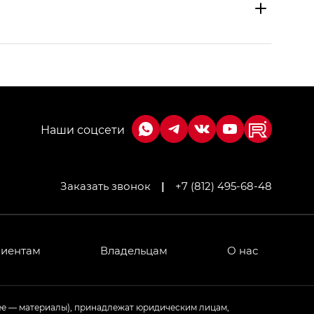
Заказать звонок
|
+7 (812) 495-68-48
МИУМ — GX PREMIUM, Джи Эти — GT, Джи Эль —
 привод — GB AWD, Джи Эль Полный привод —
лиентам
Владельцам
О нас
ИУМ — GX PREMIUM, ЛАУНЖ — LOUNGE
ее — материалы), принадлежат юридическим лицам,