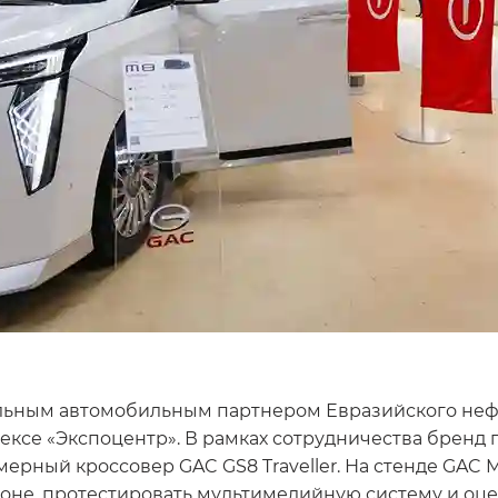
льным автомобильным партнером Евразийского нефте
ксе «Экспоцентр». В рамках сотрудничества бренд 
рный кроссовер GAC GS8 Traveller. На стенде GAC M
лоне, протестировать мультимедийную систему и оце