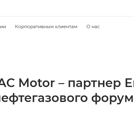
чии
Корпоративным клиентам
О нас
C Motor – партнер 
нефтегазового форум