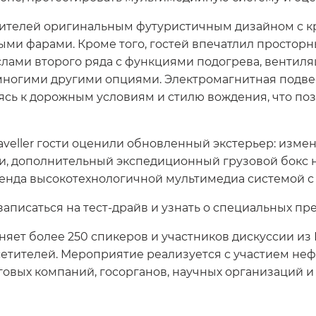
ителей оригинальным футуристичным дизайном с 
ыми фарами. Кроме того, гостей впечатлил простор
лами второго ряда с функциями подогрева, вентиля
многими другими опциями. Электромагнитная подв
ясь к дорожным условиям и стилю вождения, что по
veller гости оценили обновленный экстерьер: изме
 дополнительный экспедиционный грузовой бокс на
тенда высокотехнологичной мультимедиа системой 
записаться на тест-драйв и узнать о специальных п
ет более 250 спикеров и участников дискуссии из Р
сетителей. Мероприятие реализуется с участием неф
говых компаний, госорганов, научных организаций 