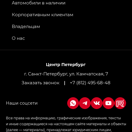
Джи Эс 8 ТРЭВЕЛЛЕР — GS8 TRAVELLER,
Автомобили в наличии
Джи Икс ПРЕМИУМ — GX PREMIUM, Джи Эти —
GT, Джи Эль — GL
Корпоративным клиентам
GS4 — Джи Эс 4 (GS4) в комплектациях Джи Би
Владельцам
Передний привод — GB 2WD, Джи Би Полный
привод — GB AWD, Джи Эль Полный привод —
О нас
GL AWD
M8 — Эм 8 (M8) в комплектациях Джи Эль — GL,
Джи Ти — GT, Джи Икс — GX,
Джи Икс ПРЕМИУМ — GX PREMIUM, ЛАУНЖ —
LOUNGE
г. Санкт-Петербург, ул. Камчатская, 7
Заказать звонок
|
+7 (812) 495-68-48
Empow — Эмпау (Empow) в комплектации
Джи Эс — GS, Джи Эль с элементы экстерьера
в спортивном стиле — GL
(S-Style)
Все права на информацию, графические изображения, тексты
и иные содержащиеся на настоящем сайте материалы и объекты
(далее — материалы), принадлежат юридическим лицам,