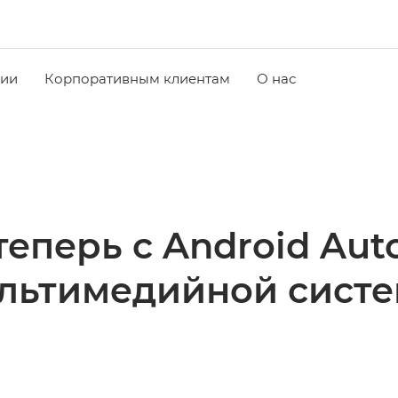
чии
Корпоративным клиентам
О нас
еперь с Android Aut
льтимедийной сист