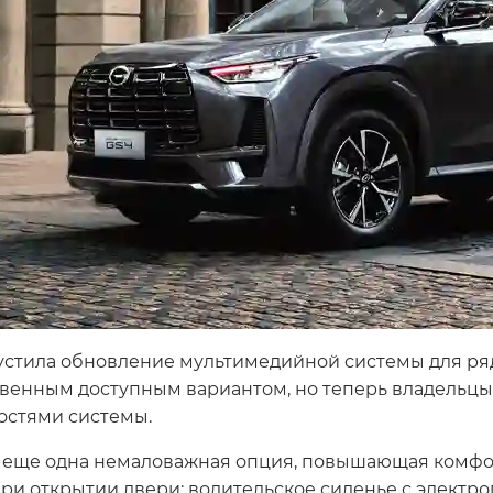
устила обновление мультимедийной системы для ряд
твенным доступным вариантом, но теперь владельцы 
остями системы.
а еще одна немаловажная опция, повышающая комфо
при открытии двери: водительское сиденье с электр