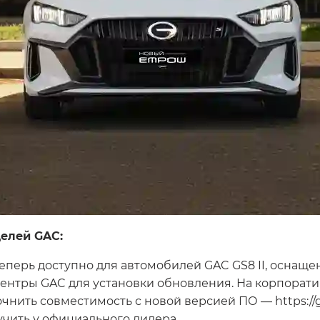
елей GAC:
перь доступно для автомобилей GAC GS8 II, оснащен
ентры GAC для установки обновления. На корпорат
ить совместимость с новой версией ПО — https://gac
ить у официального дилера.