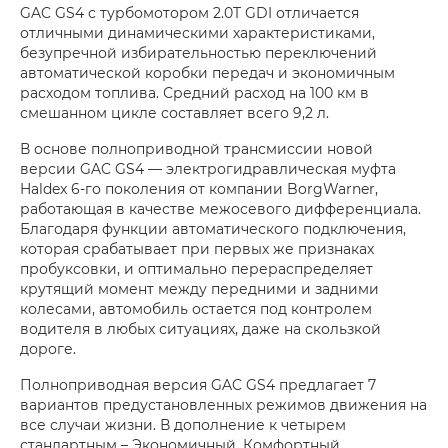
GAC GS4 с турбомотором 2.0T GDI отличается
отличными динамическими характеристиками,
безупречной избирательностью переключений
автоматической коробки передач и экономичным
расходом топлива. Средний расход на 100 км в
смешанном цикле составляет всего 9,2 л.
В основе полноприводной трансмиссии новой
версии GAC GS4 — электрогидравлическая муфта
Haldex 6-го поколения от компании BorgWarner,
работающая в качестве межосевого дифференциала.
Благодаря функции автоматического подключения,
которая срабатывает при первых же признаках
пробуксовки, и оптимально перераспределяет
крутящий момент между передними и задними
колесами, автомобиль остается под контролем
водителя в любых ситуациях, даже на скользкой
дороге.
Полноприводная версия GAC GS4 предлагает 7
вариантов предустановленных режимов движения на
все случаи жизни. В дополнение к четырем
стандартным – Экономичный, Комфортный,