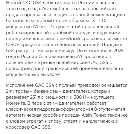
Новый GAC GS4 дебютировал в России в апреле
этого года года. Автомобиль с начала российских
продаж предлагался в единственной комплектации с
бензиновым турбомотором объемом 1,5T GDI
мощностью 170 л.с., 7-ступенчатой преселективной
роботизированной коробкой передач и ведущими
передними колесами. Семейный кроссовер сегмента
С-SUV сразу же нашел своих покупателей. Продажи
GS4 растут от месяца к месяцу. По итогам июля 2025
года в России был реализован 271 кроссовер. С
появлением на рынке новой версии GAC GS4 с
полноприводной трансмиссией привлекательность
модели только вырастет.
Исполнение GAC GS4 с полным приводом оснащается
2-литровым бензиновым двигателем, который
развивает 231 л.с. мощности и 380 Нм крутящего
момента. В паре с этим двигателем работает
классическая гидротрансформаторная 8-ступенчатая
автоматическая коробка передач Aisin. Точно такой же
силовой агрегат, к слову, ставят и на флагманский
кроссовер GAC GS8.