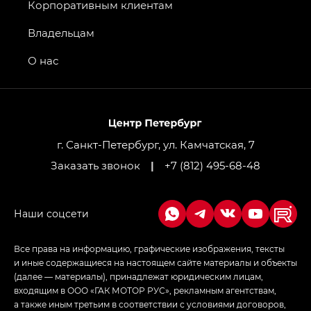
GT, Джи Эль — GL
Корпоративным клиентам
GS4 — Джи Эс 4 (GS4) в комплектациях Джи Би
Владельцам
Передний привод — GB 2WD, Джи Би Полный
привод — GB AWD, Джи Эль Полный привод —
О нас
GL AWD
M8 — Эм 8 (M8) в комплектациях Джи Эль — GL,
Джи Ти — GT, Джи Икс — GX,
Джи Икс ПРЕМИУМ — GX PREMIUM, ЛАУНЖ —
LOUNGE
г. Санкт-Петербург, ул. Камчатская, 7
Заказать звонок
|
+7 (812) 495-68-48
Empow — Эмпау (Empow) в комплектации
Джи Эс — GS, Джи Эль с элементы экстерьера
в спортивном стиле — GL
(S-Style)
Все права на информацию, графические изображения, тексты
и иные содержащиеся на настоящем сайте материалы и объекты
(далее — материалы), принадлежат юридическим лицам,
входящим в ООО «ГАК МОТОР РУС», рекламным агентствам,
а также иным третьим в соответствии с условиями договоров,