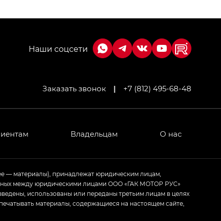
Заказать звонок
|
+7 (812) 495-68-48
МИУМ — GX PREMIUM, Джи Эти — GT, Джи Эль —
 привод — GB AWD, Джи Эль Полный привод —
лиентам
Владельцам
О нас
ИУМ — GX PREMIUM, ЛАУНЖ — LOUNGE
ее — материалы), принадлежат юридическим лицам,
ченных между юридическими лицами ООО «ГАК МОТОР РУС»
ртивном стиле — GL
(S-Style)
зведены, использованы или переданы третьим лицам в целях
печатывать материалы, содержащиеся на настоящем сайте,