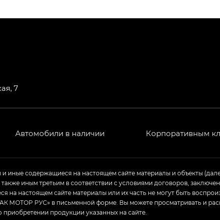
ПРЕМИУМ — SX PREMIUM
РЕМИУМ — SX PREMIUM, Эс Тэ — ST
T) в комплектации Экс ПРЕМИУМ — EX PREMIUM
— EX, Экс ПРЕМИУМ — EX Premium
ая, 7
Джи Эс 8 ТРЭВЕЛЛЕР — GS8 TRAVELLER, Джи Икс ПРЕ
 Джи Би Передний привод — GB 2WD, Джи Би Полный
Автомобили в наличии
Корпоративным к
ь — GL, Джи Ти — GT, Джи Икс — GX, Джи Икс ПРЕМ
ы и иные содержащиеся на настоящем сайте материалы и объекты (дал
а также иным третьим в соответствии с условиями договоров, заклю
Джи Эс — GS, Джи Эль с элементы экстерьера в спо
я на настоящем сайте материалы или их часть не могут быть воспрои
АК МОТОР РУС» в письменной форме. Вы можете просматривать и рас
о приобретении продукции указанных на сайте.