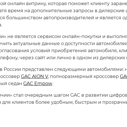
ой онлайн витрину, которая поможет клиенту заран
ратя время на дополнительные запросы в дилерские
ся большинством автопроизводителей и является о
.
чии» не является сервисом онлайн-покупки и выпо
чить актуальные данные о доступности автомобиле
огласования условий приобретения автомобиля, кли
ефону, через сайт или лично в одном из дилерских 
 в России представлен следующими автомобилями:
россовер
GAC AION V
, полноразмерный кроссовер
GA
ный седан
GAC Empow
.
чии» стал очередным шагом GAC в развитии цифров
я для клиентов более удобным, быстрым и прозрачн