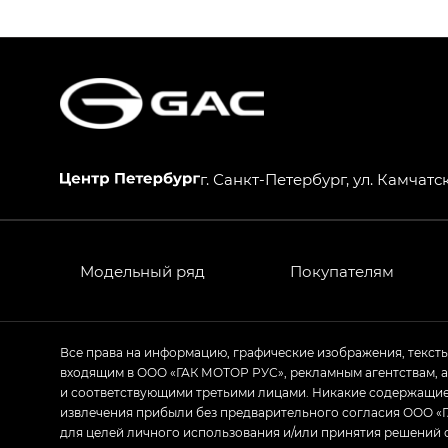
S9 — Эс 9 (S9) в комплектации Эс Икс 
S7 — Эс 7 (S7) в комплектациях Эс Икс П
HYPTEC HT — Хайптек Эйч Ти (HYPTEC H
AION V — Айон Ви в комплектациях Экс 
г. Санкт-Петербург, ул. Камчатск
GS8 — Джи Эс 8 (GS8) в комплектациях 
GL
GS4 — Джи Эс 4 (GS4) в комплектациях
Модельный ряд
Покупателям
GL AWD
M8 — Эм 8 (M8) в комплектациях Джи Эл
Все права на информацию, графические изображения, текст
входящим в ООО «ГАК МОТОР РУС», рекламным агентствам, 
Empow — Эмпау (Empow) в комплектации 
и соответствующими третьими лицами. Никакие содержащиес
извлечения прибыли без предварительного согласия ООО «Г
для целей личного использования и/или принятия решений 