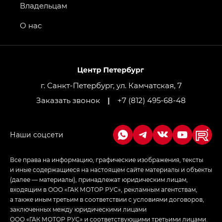
GS4 — Джи Эс 4 (GS4) в комплектациях Джи Би
Владельцам
Передний привод — GB 2WD, Джи Би Полный
привод — GB AWD, Джи Эль Полный привод —
О нас
GL AWD
M8 — Эм 8 (M8) в комплектациях Джи Эль — GL,
Джи Ти — GT, Джи Икс — GX,
Джи Икс ПРЕМИУМ — GX PREMIUM, ЛАУНЖ —
LOUNGE
г. Санкт-Петербург, ул. Камчатская, 7
Заказать звонок
|
+7 (812) 495-68-48
Empow — Эмпау (Empow) в комплектации
Джи Эс — GS, Джи Эль с элементы экстерьера
в спортивном стиле — GL
(S-Style)
Все права на информацию, графические изображения, тексты
и иные содержащиеся на настоящем сайте материалы и объекты
(далее — материалы), принадлежат юридическим лицам,
входящим в ООО «ГАК МОТОР РУС», рекламным агентствам,
а также иным третьим в соответствии с условиями договоров,
заключенных между юридическими лицами
ООО «ГАК МОТОР РУС» и соответствующими третьими лицами.