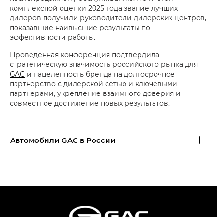
комплексной оценки 2025 года звание лучших
дилеров получили руководители дилерских центров,
показавшие наивысшие результаты по
эффективности работы.
Проведенная конференция подтвердила
стратегическую значимость российского рынка для
GAC
и нацеленность бренда на долгосрочное
партнёрство с дилерской сетью и ключевыми
партнерами, укрепление взаимного доверия и
совместное достижение новых результатов.
Aвтомобили GAC в России
S9 — Эс 9 (S9) в комплектации
Эс Икс ПРЕМИУМ — SX PREMIUM
S7 — Эс 7 (S7) в комплектациях
Эс Икс ПРЕМИУМ — SX PREMIUM, Эс Тэ — ST