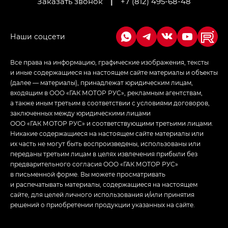
Заказать звонок
|
+7 (812) 495-68-48
Empow — Эмпау (Empow) в комплектации
Джи Эс — GS, Джи Эль с элементы экстерьера
в спортивном стиле — GL
(S-Style)
Все права на информацию, графические изображения, тексты
и иные содержащиеся на настоящем сайте материалы и объекты
(далее — материалы), принадлежат юридическим лицам,
входящим в ООО «ГАК МОТОР РУС», рекламным агентствам,
а также иным третьим в соответствии с условиями договоров,
заключенных между юридическими лицами
ООО «ГАК МОТОР РУС» и соответствующими третьими лицами.
Никакие содержащиеся на настоящем сайте материалы или
их часть не могут быть воспроизведены, использованы или
переданы третьим лицам в целях извлечения прибыли без
предварительного согласия ООО «ГАК МОТОР РУС»
в письменной форме. Вы можете просматривать
и распечатывать материалы, содержащиеся на настоящем
сайте, для целей личного использования и/или принятия
решений о приобретении продукции указанных на сайте.