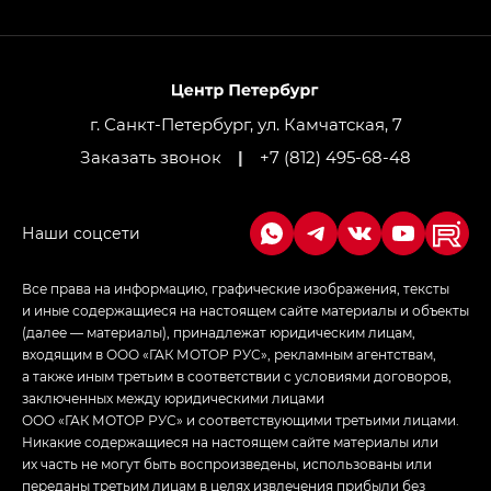
GL AWD
M8 — Эм 8 (M8) в комплектациях Джи Эль — GL,
Джи Ти — GT, Джи Икс — GX,
Джи Икс ПРЕМИУМ — GX PREMIUM, ЛАУНЖ —
LOUNGE
г. Санкт-Петербург, ул. Камчатская, 7
Заказать звонок
|
+7 (812) 495-68-48
Empow — Эмпау (Empow) в комплектации
Джи Эс — GS, Джи Эль с элементы экстерьера
в спортивном стиле — GL
(S-Style)
Все права на информацию, графические изображения, тексты
и иные содержащиеся на настоящем сайте материалы и объекты
(далее — материалы), принадлежат юридическим лицам,
входящим в ООО «ГАК МОТОР РУС», рекламным агентствам,
а также иным третьим в соответствии с условиями договоров,
заключенных между юридическими лицами
ООО «ГАК МОТОР РУС» и соответствующими третьими лицами.
Никакие содержащиеся на настоящем сайте материалы или
их часть не могут быть воспроизведены, использованы или
переданы третьим лицам в целях извлечения прибыли без