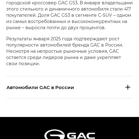
городской кроссовер GAC GS3. В январе владельцами
этого стильного и динамичного автомобиля стали 417
покупателей. Доля GAC GS3 в сегменте C‑SUV – одном
из самых востребованных и высококонкурентных на
рынке – выросла почти до двух процентов.
Результаты января 2025 года подтверждают рост
популярности автомобилей бренда GAC в России.
Несмотря на непростые рыночные условия, GAC
остается среди лидеров рынка и даже укрепляет
свои позиции.
Aвтомобили GAC в России
S9 — Эс 9 (S9) в комплектации
Эс Икс ПРЕМИУМ — SX PREMIUM
S7 — Эс 7 (S7) в комплектациях
Эс Икс ПРЕМИУМ — SX PREMIUM, Эс Тэ — ST