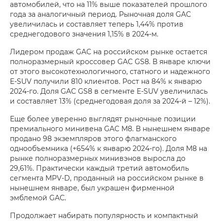
автомобилей, что на 11% выше показателей прошлого
года за аналогичный период. Рыночная доля GAC
увеличилась и составляет теперь 1,44% против
среднегодового значения 1,15% в 2024‑м.
Лидером продаж GAC на российском рынке остается
полноразмерный кроссовер GAC GS8. В январе ключи
от этого высокотехнологичного, статного и надежного
E‑SUV получили 810 клиентов. Рост на 84% к январю
2024‑го. Доля GAC GS8 в сегменте E‑SUV увеличилась
и составляет 13% (среднегодовая доля за 2024‑й – 12%).
Еще более уверенно выглядят рыночные позиции
премиального минивена GAC M8. В нынешнем январе
продано 98 экземпляров этого флагманского
однообъемника (+654% к январю 2024‑го). Доля M8 на
рынке полноразмерных минивэнов выросла до
29,61%. Практически каждый третий автомобиль
сегмента MPV‑D, проданный на российском рынке в
нынешнем январе, был украшен фирменной
эмблемой GAC.
Продолжает набирать популярность и компактный