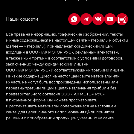
Empow — Эмпау (Empow) в комплектации
Джи Эс — GS, Джи Эль с элементы экстерьера
в спортивном стиле — GL
(S-Style)
Все права на информацию, графические изображения, тексты
и иные содержащиеся на настоящем сайте материалы и объекты
(далее — материалы), принадлежат юридическим лицам,
входящим в ООО «ГАК МОТОР РУС», рекламным агентствам,
а также иным третьим в соответствии с условиями договоров,
заключенных между юридическими лицами
ООО «ГАК МОТОР РУС» и соответствующими третьими лицами.
Никакие содержащиеся на настоящем сайте материалы или
их часть не могут быть воспроизведены, использованы или
переданы третьим лицам в целях извлечения прибыли без
предварительного согласия ООО «ГАК МОТОР РУС»
в письменной форме. Вы можете просматривать
и распечатывать материалы, содержащиеся на настоящем
сайте, для целей личного использования и/или принятия
решений о приобретении продукции указанных на сайте.