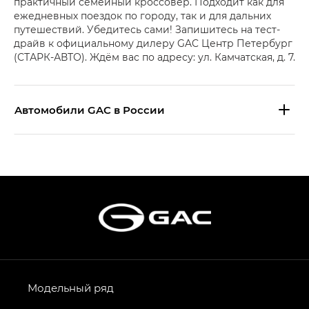
практичный семейный кроссовер. Подходит как для
ежедневных поездок по городу, так и для дальних
путешествий. Убедитесь сами! Запишитесь на тест-
драйв к официальному дилеру GAC Центр Петербург
(СТАРК-АВТО). Ждём вас по адресу: ул. Камчатская, д. 7.
Aвтомобили GAC в России
S9 — Эс 9 (S9) в комплектации
Эс Икс ПРЕМИУМ — SX PREMIUM
S7 — Эс 7 (S7) в комплектациях
Эс Икс ПРЕМИУМ — SX PREMIUM, Эс Тэ — ST
HYPTEC HT — Хайптек Эйч Ти (HYPTEC HT)
в комплектации Экс ПРЕМИУМ — EX PREMIUM
AION V — Айон Ви в комплектациях Экс — EX,
Модельный ряд
Экс ПРЕМИУМ — EX Premium